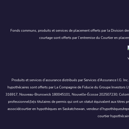
Fonds communs, produits et services de placement offerts par la Division des
courtage sont offerts par l’entremise du Courtier en place
Produits et services d’assurance distribués par Services d’Assurance I.G. In
hypothécaires sont offerts par La Compagnie de Fiducie du Groupe Investors Lt
316917, Nouveau-Brunswick 180045101, Nouvelle-Écosse 202507230; Colombie-Bri
professionnel(le)s titulaires de permis qui ont un statut équivalent aux titr
associé/courtier en hypothèques en Saskatchewan, vendeur d’hypothèques/repr
courtier hypothécai