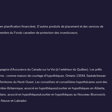
 planification financière). D’autres produits de placement et des services de
, membre du Fonds canadien de protection des investisseurs.
mpagnie d’Assurance du Canada sur la Vie (à l’extérieur du Québec). Les prêts
. Permis : comme maison de courtage d’hypothèques, Ontario 13044, Saskatchewan
itoires du Nord-Ouest. Les conseillers et conseillères hypothécaires sont des
lombie-Britannique, associé en hypothèques/courtier en hypothèques en Alberta,
ntario, associé en hypothèques/courtier en hypothèques au Nouveau-Brunswick,
e-Neuve-et-Labrador.