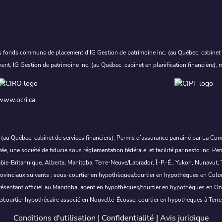
 fonds communs de placement d’IG Gestion de patrimoine Inc. (au Québec, cabinet en
ment, IG Gestion de patrimoine Inc. (au Québec, cabinet en planification financière)
www.ocri.ca
c. (au Québec, cabinet de services financiers). Permis d’assurance parrainé par La Co
ée, une société de fiducie sous réglementation fédérale, et facilité par nesto inc
tannique, Alberta, Manitoba, Terre-Neuve/Labrador, Î.-P.-É., Yukon, Nunavut, Terr
es provinciaux suivants : sous-courtier en hypothèques/courtier en hypothèques en Co
ésentant officiel au Manitoba, agent en hypothèques/courtier en hypothèques en O
re/courtier hypothécaire associé en Nouvelle-Écosse, courtier en hypothèques à Terr
Conditions d'utilisation
|
Confidentialité
|
Avis juridique