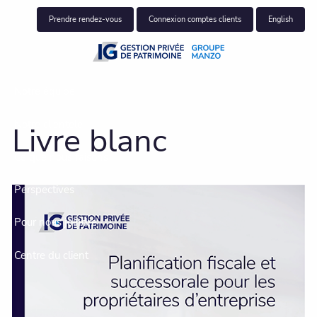
Skip to main content
Prendre rendez-vous
Connexion comptes clients
English
Notre équipe
Notre clientèle
Livre blanc
Ce que nous faisons
Perspectives
Pour nous joindre
Centre du client