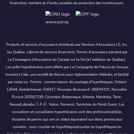
financière), membre du Fonds canadien de protection des investisseurs.
www.ocri.ca
Produits et services d’assurance distribués par Services d’Assurance I.G. Inc.
(au Québec, cabinet de services financiers). Permis d’assurance parrainé par
La Compagnie d’Assurance du Canada sur la Vie (à l’extérieur du Québec).
Les prêts hypothécaires sont offerts par La Compagnie de Fiducie du Groupe
Investors Ltée, une société de fiducie sous réglementation fédérale, et facilité
par nesto inc. Permis : comme maison de courtage d’hypothèques, Ontario
13044, Saskatchewan 316917, Nouveau-Brunswick 180045101, Nouvelle-
Écosse 202507230; Colombie-Britannique, Alberta, Manitoba, Terre-
Neuve/Labrador, Î.-P.-É., Yukon, Nunavut, Territoires du Nord-Ouest. Les
conseillers et conseillères hypothécaires sont des professionnel(le)s
titulaires de permis qui ont un statut équivalent aux titres provinciaux
suivants : sous-courtier en hypothèques/courtier en hypothèques en