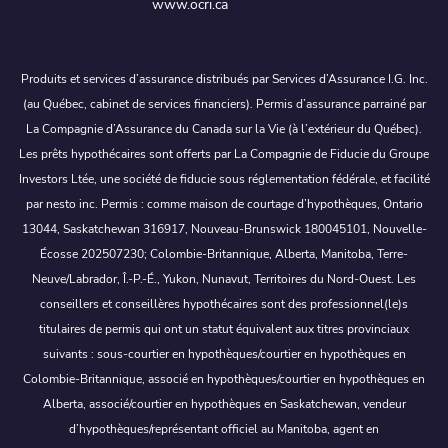
www.ocri.ca
Produits et services d’assurance distribués par Services d’Assurance I.G. Inc.
(au Québec, cabinet de services financiers). Permis d’assurance parrainé par
La Compagnie d’Assurance du Canada sur la Vie (à l’extérieur du Québec).
Les prêts hypothécaires sont offerts par La Compagnie de Fiducie du Groupe
Investors Ltée, une société de fiducie sous réglementation fédérale, et facilité
par nesto inc. Permis : comme maison de courtage d’hypothèques, Ontario
13044, Saskatchewan 316917, Nouveau-Brunswick 180045101, Nouvelle-
Écosse 202507230; Colombie-Britannique, Alberta, Manitoba, Terre-
Neuve/Labrador, Î.-P.-É., Yukon, Nunavut, Territoires du Nord-Ouest. Les
conseillers et conseillères hypothécaires sont des professionnel(le)s
titulaires de permis qui ont un statut équivalent aux titres provinciaux
suivants : sous-courtier en hypothèques/courtier en hypothèques en
Colombie-Britannique, associé en hypothèques/courtier en hypothèques en
Alberta, associé/courtier en hypothèques en Saskatchewan, vendeur
d’hypothèques/représentant officiel au Manitoba, agent en