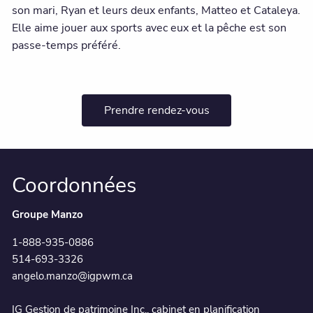
son mari, Ryan et leurs deux enfants, Matteo et Cataleya.
Elle aime jouer aux sports avec eux et la pêche est son
passe-temps préféré.
Prendre rendez-vous
Coordonnées
Groupe Manzo
1-888-935-0886
514-693-3326
angelo.manzo@igpwm.ca
IG Gestion de patrimoine Inc., cabinet en planification