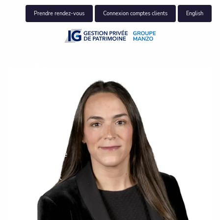
Skip to main content
Prendre rendez-vous
Connexion comptes clients
English
Notre équipe
Notre clientèle
Ce que nous faisons
Perspectives
Pour nous joindre
Centre du client