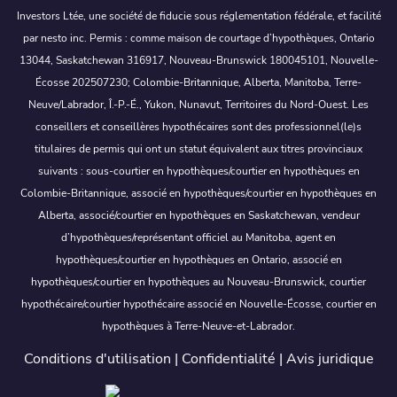
Investors Ltée, une société de fiducie sous réglementation fédérale, et facilité
par nesto inc. Permis : comme maison de courtage d’hypothèques, Ontario
13044, Saskatchewan 316917, Nouveau-Brunswick 180045101, Nouvelle-
Écosse 202507230; Colombie-Britannique, Alberta, Manitoba, Terre-
Neuve/Labrador, Î.-P.-É., Yukon, Nunavut, Territoires du Nord-Ouest. Les
conseillers et conseillères hypothécaires sont des professionnel(le)s
titulaires de permis qui ont un statut équivalent aux titres provinciaux
suivants : sous-courtier en hypothèques/courtier en hypothèques en
Colombie-Britannique, associé en hypothèques/courtier en hypothèques en
Alberta, associé/courtier en hypothèques en Saskatchewan, vendeur
d’hypothèques/représentant officiel au Manitoba, agent en
hypothèques/courtier en hypothèques en Ontario, associé en
hypothèques/courtier en hypothèques au Nouveau-Brunswick, courtier
hypothécaire/courtier hypothécaire associé en Nouvelle-Écosse, courtier en
hypothèques à Terre-Neuve-et-Labrador.
Conditions d'utilisation
|
Confidentialité
|
Avis juridique