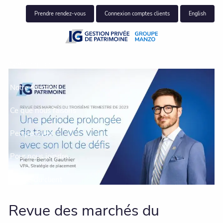
Skip to main content
Prendre rendez-vous
Connexion comptes clients
English
Notre équipe
Notre clientèle
Ce que nous faisons
Perspectives
Pour nous joindre
Centre du client
Revue des marchés du